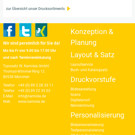
zur Übersicht unser Drucksortiments
Konzeption &
Planung
Wir sind persönlich für Sie da!
Mo bis Fr von 9.00 bis 17.00 Uhr
Layout & Satz
und nach Terminvereinbarung
Layoutservice
Typosatz W. Namisla GmbH
Buch- und Katalogsatz
Thomas-Wimmer-Ring 12
80538 München
Druckvorstufe
Telefon
+49 (0) 89 2 28 33 11
Bildbearbeitung
Telefax
+49 (0) 89 22 35 03
Scans
E-Mail
info@namisla.de
Digitalproof
Web
www.namisla.de
Reinzeichnung
Personalisierung
Bildpersonalisierung
Textpersonalisierung