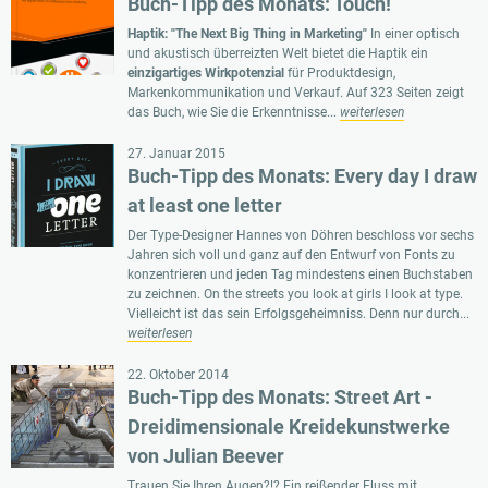
Buch-Tipp des Monats: Touch!
Haptik: "The Next Big Thing in Marketing"
In einer optisch
und akustisch überreizten Welt bietet die Haptik ein
einzigartiges Wirkpotenzial
für Produktdesign,
Markenkommunikation und Verkauf.
Auf 323 Seiten zeigt
das Buch, wie Sie die Erkenntnisse...
weiterlesen
27. Januar 2015
Buch-Tipp des Monats: Every day I draw
at least one letter
Der Type-Designer Hannes von Döhren beschloss vor sechs
Jahren sich voll und ganz auf den Entwurf von Fonts zu
konzentrieren und jeden Tag mindestens einen Buchstaben
zu zeichnen.
On the streets you look at girls I look at type.
Vielleicht ist das sein Erfolgsgeheimniss. Denn nur durch...
weiterlesen
22. Oktober 2014
Buch-Tipp des Monats: Street Art -
Dreidimensionale Kreidekunstwerke
von Julian Beever
Trauen Sie Ihren Augen?!?
Ein reißender Fluss mit