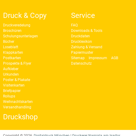
Druck & Copy
Service
Druckveredelung
FAQ
Broschüren
Downloads & Tools
Schulungsunterlagen
Druckdaten
Bücher
Drucklexikon
Loseblatt
Zahlung & Versand
Klappkarten
Papiermuster
Postkarten
Sitemap
Impressum
AGB
Prospekte & Flyer
Datenschutz
Aufkleber
Urkunden
Poster & Plakate
Visitenkarten
Briefpapier
Rollups
Weihnachtskarten
Versandhandling
Druckshop
Copyright © 2026,
Digitaldruck München | Druckerei Namisla am Isartor