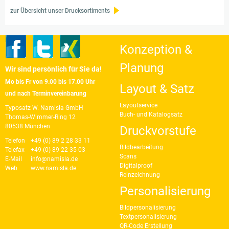
zur Übersicht unser Drucksortiments
Konzeption &
Planung
Wir sind persönlich für Sie da!
Mo bis Fr von 9.00 bis 17.00 Uhr
Layout & Satz
und nach Terminvereinbarung
Layoutservice
Typosatz W. Namisla GmbH
Buch- und Katalogsatz
Thomas-Wimmer-Ring 12
80538 München
Druckvorstufe
Telefon
+49 (0) 89 2 28 33 11
Bildbearbeitung
Telefax
+49 (0) 89 22 35 03
Scans
E-Mail
info@namisla.de
Digitalproof
Web
www.namisla.de
Reinzeichnung
Personalisierung
Bildpersonalisierung
Textpersonalisierung
QR-Code Erstellung