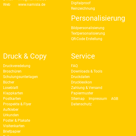
Digitalproof
Web
www.namisla.de
Reinzeichnung
Personalisierung
Bildpersonalisierung
Textpersonalisierung
QR-Code Erstellung
Druck & Copy
Service
Druckveredelung
FAQ
Broschüren
Downloads & Tools
Schulungsunterlagen
Druckdaten
Bücher
Drucklexikon
Loseblatt
Zahlung & Versand
Klappkarten
Papiermuster
Postkarten
Sitemap
Impressum
AGB
Prospekte & Flyer
Datenschutz
Aufkleber
Urkunden
Poster & Plakate
Visitenkarten
Briefpapier