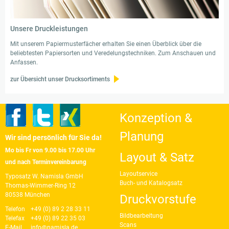
Unsere Druckleistungen
Mit unserem Papiermusterfächer erhalten Sie einen Überblick über die
beliebtesten Papiersorten und Veredelungstechniken. Zum Anschauen und
Anfassen.
zur Übersicht unser Drucksortiments
Konzeption &
Planung
Wir sind persönlich für Sie da!
Mo bis Fr von 9.00 bis 17.00 Uhr
Layout & Satz
und nach Terminvereinbarung
Layoutservice
Typosatz W. Namisla GmbH
Buch- und Katalogsatz
Thomas-Wimmer-Ring 12
80538 München
Druckvorstufe
Telefon
+49 (0) 89 2 28 33 11
Bildbearbeitung
Telefax
+49 (0) 89 22 35 03
Scans
E-Mail
info@namisla.de