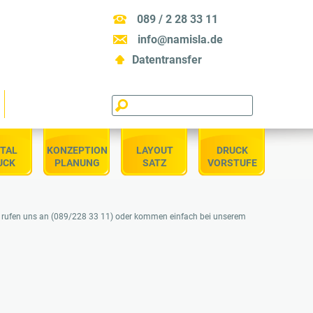
089 / 2 28 33 11
info@namisla.de
Datentransfer
S
S
e
u
a
c
ITAL
KONZEPTION
LAYOUT
DRUCK
r
h
UCK
PLANUNG
SATZ
VORSTUFE
c
f
h
o
t
r
, rufen uns an (089/228 33 11) oder kommen einfach bei unserem
h
m
i
u
s
l
s
a
i
r
t