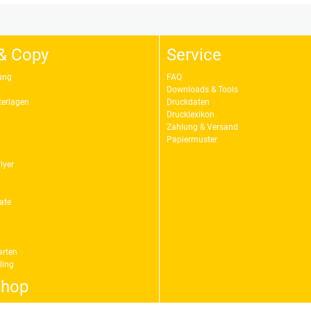
& Copy
Service
ung
FAQ
Downloads & Tools
erlagen
Druckdaten
Drucklexikon
Zahlung & Versand
Papiermuster
lyer
ate
arten
ling
shop