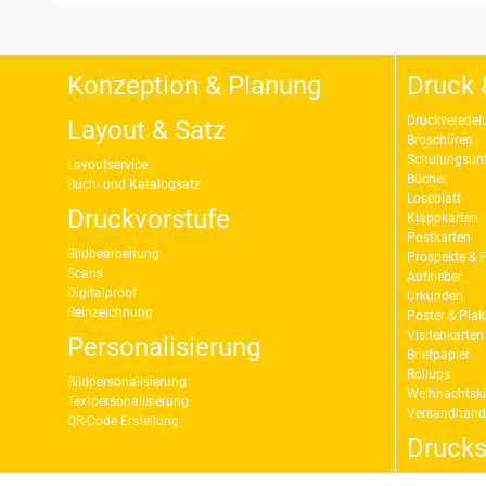
Konzeption & Planung
Druck 
Druckveredel
Layout & Satz
Broschüren
Schulungsunt
Layoutservice
Bücher
Buch- und Katalogsatz
Loseblatt
Druckvorstufe
Klappkarten
Postkarten
Bildbearbeitung
Prospekte & F
Scans
Aufkleber
Digitalproof
Urkunden
Reinzeichnung
Poster & Plak
Visitenkarten
Personalisierung
Briefpapier
Rollups
Bildpersonalisierung
Weihnachtsk
Textpersonalisierung
Versandhand
QR-Code Erstellung
Druck