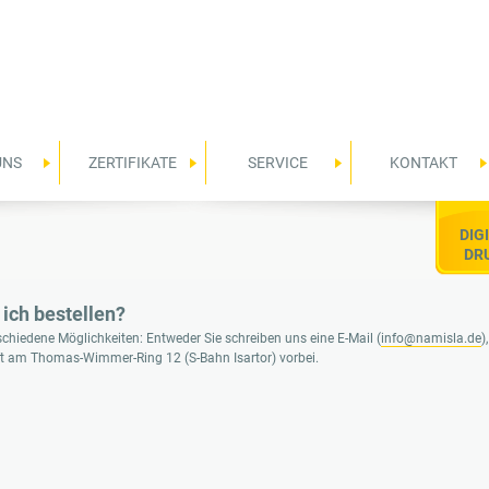
Direkt
zum
Inhalt
UNS
ZERTIFIKATE
SERVICE
KONTAKT
DIG
DR
ich bestellen?
schiedene Möglichkeiten: Entweder Sie schreiben uns eine E-Mail (
info@namisla.de
)
 am Thomas-Wimmer-Ring 12 (S-Bahn Isartor) vorbei.