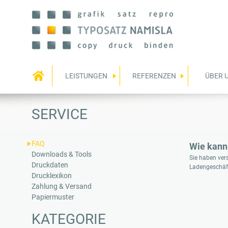
H
LEISTUNGEN
REFERENZEN
ÜBER 
a
u
SERVICE
p
t
m
FAQ
Wie kann 
e
Downloads & Tools
Sie haben ver
Druckdaten
n
Ladengeschäft
Drucklexikon
ü
Zahlung & Versand
Papiermuster
KATEGORIE