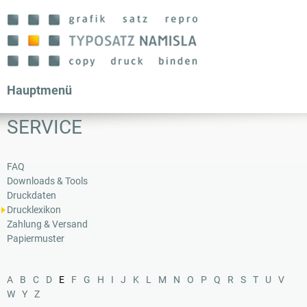
Direkt
zum
Inhalt
Hauptmenü
SERVICE
FAQ
Downloads & Tools
Druckdaten
Drucklexikon
Zahlung & Versand
Papiermuster
A
B
C
D
E
F
G
H
I
J
K
L
M
N
O
P
Q
R
S
T
U
V
W
Y
Z