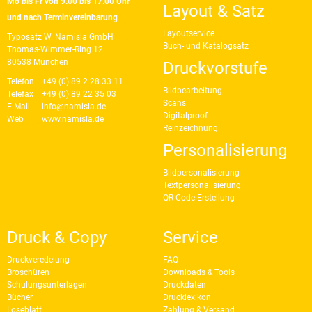
Mo bis Fr von 9.00 bis 17.00 Uhr
Layout & Satz
und nach Terminvereinbarung
Layoutservice
Typosatz W. Namisla GmbH
Buch- und Katalogsatz
Thomas-Wimmer-Ring 12
80538 München
Druckvorstufe
Telefon
+49 (0) 89 2 28 33 11
Bildbearbeitung
Telefax
+49 (0) 89 22 35 03
Scans
E-Mail
info@namisla.de
Digitalproof
Web
www.namisla.de
Reinzeichnung
Personalisierung
Bildpersonalisierung
Textpersonalisierung
QR-Code Erstellung
Druck & Copy
Service
Druckveredelung
FAQ
Broschüren
Downloads & Tools
Schulungsunterlagen
Druckdaten
Bücher
Drucklexikon
Loseblatt
Zahlung & Versand