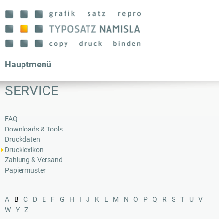
Direkt
zum
Inhalt
Hauptmenü
SERVICE
FAQ
Downloads & Tools
Druckdaten
Drucklexikon
Zahlung & Versand
Papiermuster
A
B
C
D
E
F
G
H
I
J
K
L
M
N
O
P
Q
R
S
T
U
V
W
Y
Z